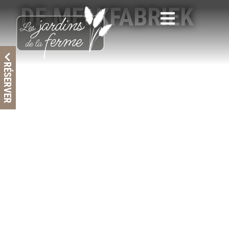
DE MELKFABRIEK
Geniet met z'n tweeën
RÉSERVER