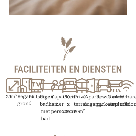
FACILITEITEN EN DIENSTEN
2
29m
Begane
Flatscreen
Eigen
Capaciteit
180cm
Privé
Aparte
Bewakende
Omkeerbar
Wifi
grond
badkamer
2
x
terras
ingang
parkeerplaats
airconditio
2
met
personen
200cm
30m
bad