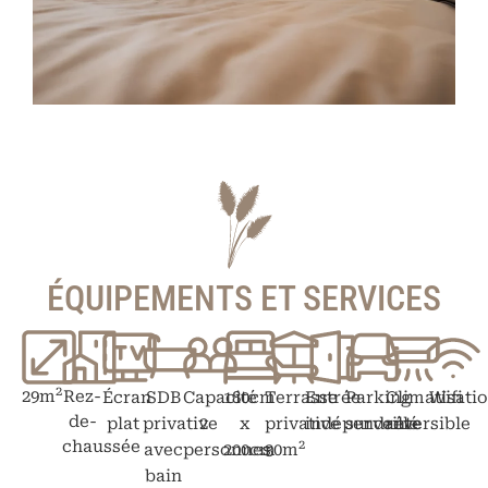
ÉQUIPEMENTS ET SERVICES
2
29m
Rez-
Écran
SDB
Capacité
180cm
Terrasse
Entrée
Parking
Climatisati
Wifi
de-
plat
privative
2
x
privative
indépendante
surveillé
réversible
chaussée
2
avec
personnes
200cm
30m
bain