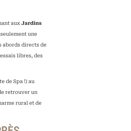
rnant aux
Jardins
À seulement une
s abords directs de
ssais libres, des
e de Spa !) au
de retrouver un
arme rural et de
PRÈS