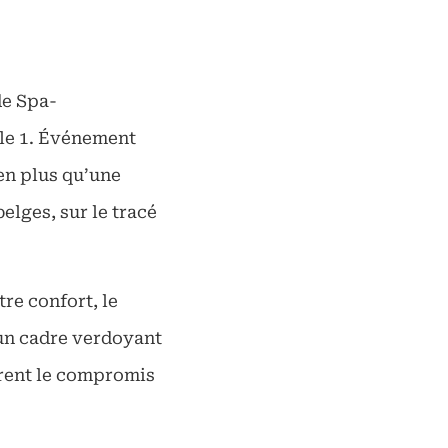
de Spa-
le 1. Événement
en plus qu’une
lges, sur le tracé
re confort, le
un cadre verdoyant
rent le compromis