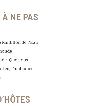
 À NE PAS
 Raidillon de l’Eau
 monde
pide. Que vous
ortes, l’ambiance
e.
D’HÔTES