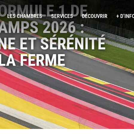
FORMULE 1 DE
LES CHAMBRES
SERVICES
DÉCOUVRIR
+ D’INF
MPS 2026 :
NE ET SÉRÉNITÉ
 LA FERME