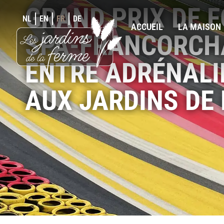
GRAND PRIX DE 
NL
EN
FR
DE
ACCUEIL
LA MAISON
SPA-FRANCORCHA
ENTRE ADRÉNALI
AUX JARDINS DE